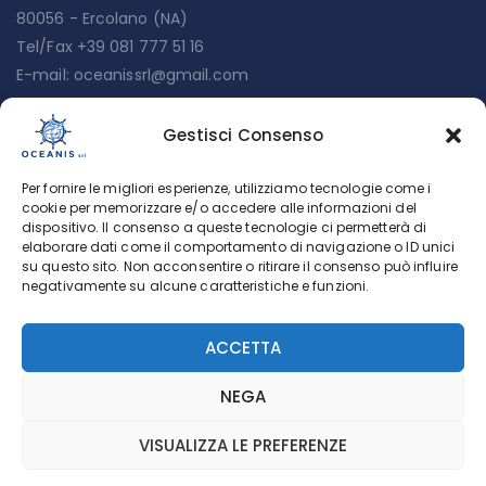
80056 - Ercolano (NA)
Tel/Fax +39 081 777 51 16
E-mail:
oceanissrl@gmail.com
Gestisci Consenso
Menu
Per fornire le migliori esperienze, utilizziamo tecnologie come i
Chi siamo
cookie per memorizzare e/o accedere alle informazioni del
dispositivo. Il consenso a queste tecnologie ci permetterà di
Servizi
elaborare dati come il comportamento di navigazione o ID unici
su questo sito. Non acconsentire o ritirare il consenso può influire
Lavora con noi
negativamente su alcune caratteristiche e funzioni.
Cookie Policy (UE)
ACCETTA
Privacy policy
NEGA
VISUALIZZA LE PREFERENZE