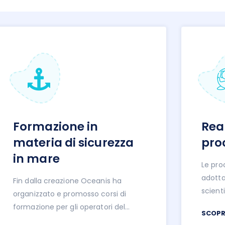
Formazione in
Real
materia di sicurezza
pro
in mare
Le pro
adotta
Fin dalla creazione Oceanis ha
scienti
organizzato e promosso corsi di
intern
formazione per gli operatori del
SCOPR
organi
mare.