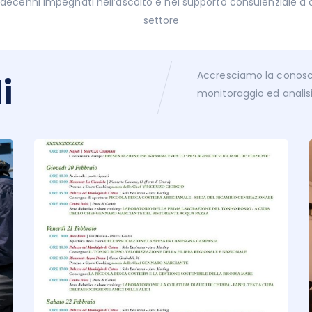
decenni impegnati nell’ascolto e nel supporto consulenziale a o
settore
Accresciamo la conosce
i
monitoraggio ed analisi