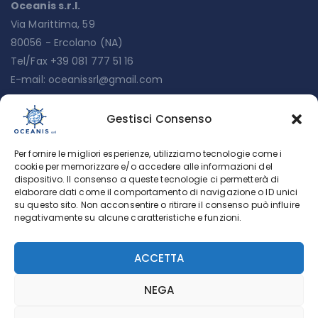
Oceanis s.r.l.
Via Marittima, 59
80056 - Ercolano (NA)
Tel/Fax +39 081 777 51 16
E-mail:
oceanissrl@gmail.com
Gestisci Consenso
Menu
Per fornire le migliori esperienze, utilizziamo tecnologie come i
Chi siamo
cookie per memorizzare e/o accedere alle informazioni del
dispositivo. Il consenso a queste tecnologie ci permetterà di
Servizi
elaborare dati come il comportamento di navigazione o ID unici
su questo sito. Non acconsentire o ritirare il consenso può influire
Lavora con noi
negativamente su alcune caratteristiche e funzioni.
Cookie Policy (UE)
ACCETTA
Privacy policy
NEGA