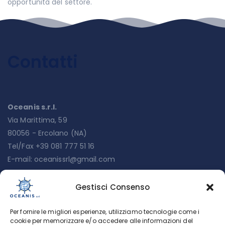
opportunità del settore.
Contatti
Oceanis s.r.l.
Via Marittima, 59
80056 - Ercolano (NA)
Tel/Fax +39 081 777 51 16
E-mail:
oceanissrl@gmail.com
Gestisci Consenso
Menu
Per fornire le migliori esperienze, utilizziamo tecnologie come i
Chi siamo
cookie per memorizzare e/o accedere alle informazioni del