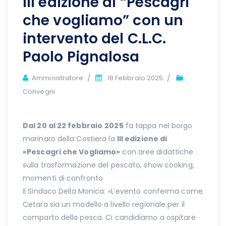
III edizione di “Pescagri
che vogliamo” con un
intervento del C.L.C.
Paolo Pignalosa
Author
Amministratore
18 Febbraio 2025
Convegni
Dal 20 al 22 febbraio
2025
fa tappa nel borgo
marinaro della Costiera la
III edizione di
«Pescagri che Vogliamo»
con aree didattiche
sulla trasformazione del pescato, show cooking,
momenti di confronto
Il Sindaco Della Monica: «L’evento conferma come
Cetara sia un modello a livello regionale per il
comparto della pesca. Ci candidiamo a ospitare