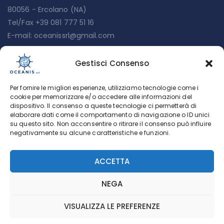
80056 - Ercolano (NA)
Tel/Fax +39 081 777 51 16
E-mail:
oceanissrl@gmail.com
Gestisci Consenso
Menu
Per fornire le migliori esperienze, utilizziamo tecnologie come i
Chi siamo
cookie per memorizzare e/o accedere alle informazioni del
dispositivo. Il consenso a queste tecnologie ci permetterà di
Servizi
elaborare dati come il comportamento di navigazione o ID unici
su questo sito. Non acconsentire o ritirare il consenso può influire
Lavora con noi
negativamente su alcune caratteristiche e funzioni.
Cookie Policy (UE)
ACCETTA
Privacy policy
NEGA
VISUALIZZA LE PREFERENZE