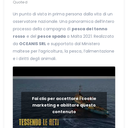
Quoted
Un punto di vista in prima persona dalla vita di un
osservatore nazionale. Una panoramica dell’intero
processo della campagna di
pesca del tonno
rosso
e del
pesce spada
a Malta 2021. Realizzato
da
OCEANIS SRL
e supportato dal Ministero
maltese per l’agricoltura, la pesca, l’alimentazione
e i diritti degli animali.
Fai clic per accettare i cookie
marketing e abilitare questo
contenuto