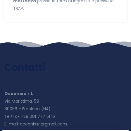
mattanza
presso le farm di ingrasso e presso le
TRAP.
Contatti
Oceanis s.r.l.
Via Marittima, 59
80056 - Ercolano (NA)
Tel/Fax +39 081 777 51 16
E-mail:
oceanissrl@gmail.com