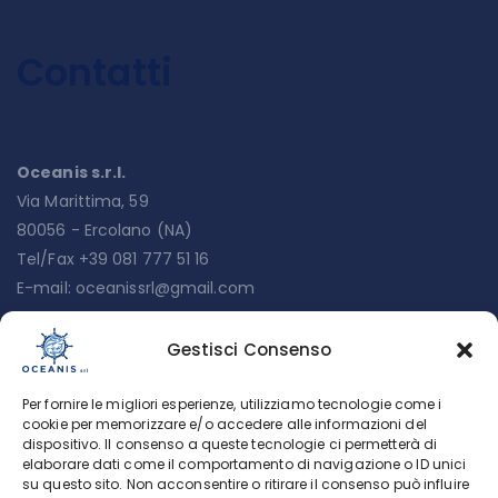
Contatti
Oceanis s.r.l.
Via Marittima, 59
80056 - Ercolano (NA)
Tel/Fax +39 081 777 51 16
E-mail:
oceanissrl@gmail.com
Gestisci Consenso
Menu
Per fornire le migliori esperienze, utilizziamo tecnologie come i
Chi siamo
cookie per memorizzare e/o accedere alle informazioni del
dispositivo. Il consenso a queste tecnologie ci permetterà di
Servizi
elaborare dati come il comportamento di navigazione o ID unici
su questo sito. Non acconsentire o ritirare il consenso può influire
Lavora con noi