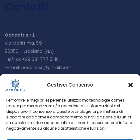
Contatti
Oceanis s.r.l.
Via Marittima, 59
80056 - Ercolano (NA)
Tel/Fax +39 081 777 51 16
E-mail:
oceanissrl@gmail.com
Gestisci Consenso
Menu
Per fornire le migliori esperienze, utilizziamo tecnologie come i
Chi siamo
cookie per memorizzare e/o accedere alle informazioni del
dispositivo. Il consenso a queste tecnologie ci permetterà di
Servizi
elaborare dati come il comportamento di navigazione o ID unici
su questo sito. Non acconsentire o ritirare il consenso può influire
Lavora con noi
negativamente su alcune caratteristiche e funzioni.
Cookie Policy (UE)