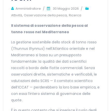
Author
Amministratore
30 Maggio 2026
,
,
Attività
Osservazione della pesca
Ricerca
Il sistema di osservazione della pesca al
tonno rosso nel Mediterraneo
La gestione sostenibile dello stock di tonno rosso
(
Thunnus thynnus
) nell’Atlantico orientale e nel
Mediterraneo si basa su un presupposto
fondamentale: la qualità dei dati scientifici
raccolti a bordo delle flotte commerciali. Senza
osservazioni dirette, sistematiche e verificabili, le
valutazioni dello SCRS — il comitato scientifico
dell’ICCAT — perderebbero la loro base empirica, e
con essa l’intero sistema di governance delle
quote.
È in questo contesto che si inserisce il ruolo degli