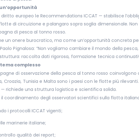
 un’opportunità
diritto europeo le Recommendations ICCAT — stabilisce l’obbligo
flotte di circuizione e palangaro sopra soglia dimensionale. Non 
pagna di pesca al tonno rosso.
 un onere burocratico, ma come un’opportunità concreta per co
C Paolo Pignalosa: “Non vogliamo cambiare il mondo della pesc
 struttura: raccolta dati rigorosa, formazione tecnica continuativ
istema complesso
pagne di osservazione della pesca al tonno rosso coinvolgono og
cia, Croazia, Tunisia e Malta sono i paesi con le flotte più rilevan
 richiede una struttura logistica e scientifica solida.
l coordinamento degli osservatori scientifici sulla flotta italia
o i protocolli ICCAT vigenti;
le marinerie italiane;
ntrollo qualità dei report;