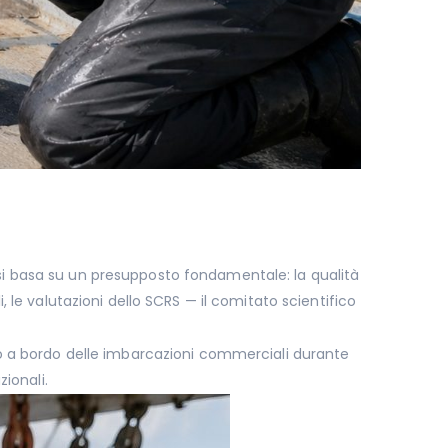
o si basa su un presupposto fondamentale: la qualità
i, le valutazioni dello SCRS — il comitato scientifico
rano a bordo delle imbarcazioni commerciali durante
ionali.