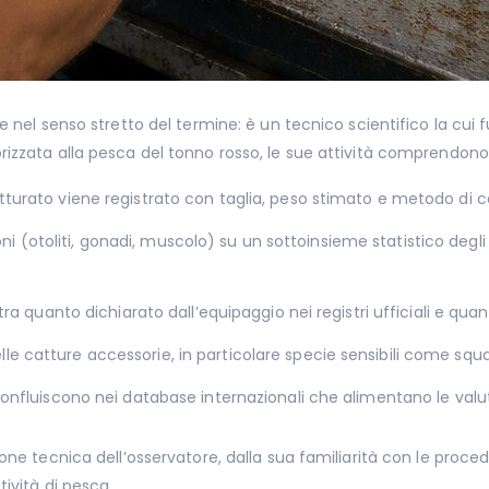
 nel senso stretto del termine: è un tecnico scientifico la cui f
izzata alla pesca del tonno rosso, le sue attività comprendono
turato viene registrato con taglia, peso stimato e metodo di ca
(otoliti, gonadi, muscolo) su un sottoinsieme statistico degli 
 tra quanto dichiarato dall’equipaggio nei registri ufficiali e q
e catture accessorie, in particolare specie sensibili come squa
confluiscono nei database internazionali che alimentano le valut
one tecnica dell’osservatore, dalla sua familiarità con le proce
ività di pesca.