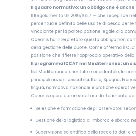
Il quadro normativo: un obbligo che è anche
Il Regolamento UE 2016/1627 — che recepisce nel 
percentuale definita delle uscite di pesca per le 
vincolante per la partecipazione legale alla cam
Oceanis ha interpretato questo obbligo non come
della gestione delle quote. Come afferma il CL
posizione che riflette l’approccio operativo della
Il programma ICCAT nel Mediterraneo: un s
Nel Mediterraneo orientale e occidentale, le cam
principali nazioni pescatrici: Italia, Spagna, Fran
lingua, normativa nazionale e pratiche operative —
Oceanis opera come struttura di riferimento per i
Selezione e formazione degli osservatori second
Gestione della logistica di imbarco e sbarco nel
Supervisione scientifica della raccolta dati e co