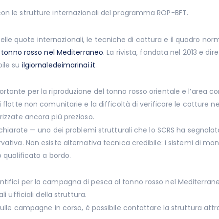
 con le strutture internazionali del programma ROP-BFT.
e quote internazionali, le tecniche di cattura e il quadro norm
 tonno rosso nel Mediterraneo
. La rivista, fondata nel 2013 e d
bile su
ilgiornaledeimarinai.it
.
rtante per la riproduzione del tonno rosso orientale e l’area con
 flotte non comunitarie e la difficoltà di verificare le catture n
rizzate ancora più prezioso.
dichiarate — uno dei problemi strutturali che lo SCRS ha segnalat
vativa. Non esiste alternativa tecnica credibile: i sistemi di m
 qualificato a bordo.
ifici per la campagna di pesca al tonno rosso nel Mediterraneo. I
i ufficiali della struttura.
sulle campagne in corso, è possibile contattare la struttura attra