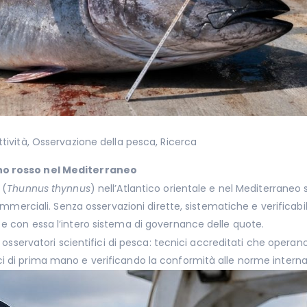
ttività
,
Osservazione della pesca
,
Ricerca
nno rosso nel Mediterraneo
 (
Thunnus thynnus
) nell’Atlantico orientale e nel Mediterrane
commerciali. Senza osservazioni dirette, sistematiche e verificabil
 e con essa l’intero sistema di governance delle quote.
gli osservatori scientifici di pesca: tecnici accreditati che ope
i di prima mano e verificando la conformità alle norme internaz