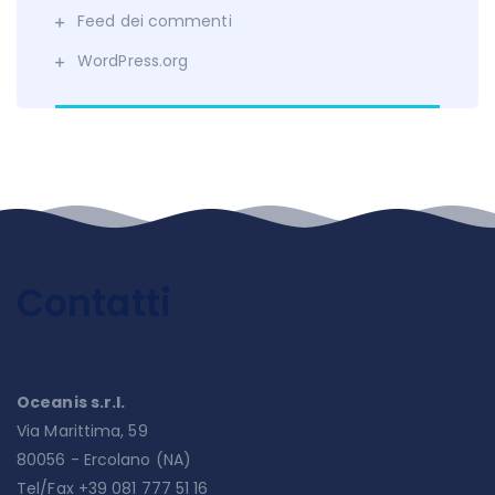
Feed dei commenti
WordPress.org
Contatti
Oceanis s.r.l.
Via Marittima, 59
80056 - Ercolano (NA)
Tel/Fax +39 081 777 51 16